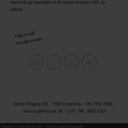
rejsemål og inspiration til dit næste eventyr i ind- og
udland.
Følg os på
sociale medier
Vestre Ringvej 101 - 7000 Fredericia - +45 7592 2566 -
messec@messec.dk - CVR. NR. 3542 8119
Copyright © 2024 Messe C
FAQ
Cookie og persondatapolitik