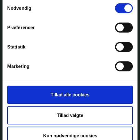
Samtykkevalg
Nødvendig
Tag din firbenede ven med!
Præferencer
Friheden på fire hjul er bare sjovere med fire poter ved siden
af! Hos Autocamper Show er hunde hjerteligt velkomne, vi
Statistik
ved, at de er, og bliver, en del af eventyret.
Marketing
Husk blot snoren og at hold det pænt efter din hund.
Af hensyn til udstillerne er hunde som udgangspunkt ikke tilladt
inde i autocamperne, men de er altid velkomne til en pause og
Tillad alle cookies
en klap udenfor vognene.
Tillad valgte
Kun nødvendige cookies