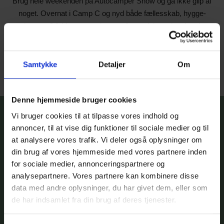
Brug hele weekenden på Autocamper Show og gå ikke glip af
noget. Overnat i Camp C og nyd både fællesskab, hygge-
lounge, 3 fulde messe dage og fantastiske oplevelser i
nærområdet. Vi glæder os til at byde jer velkommen.
Samtykke
Detaljer
Om
Denne hjemmeside bruger cookies
Vi bruger cookies til at tilpasse vores indhold og
annoncer, til at vise dig funktioner til sociale medier og til
at analysere vores trafik. Vi deler også oplysninger om
din brug af vores hjemmeside med vores partnere inden
for sociale medier, annonceringspartnere og
analysepartnere. Vores partnere kan kombinere disse
data med andre oplysninger, du har givet dem, eller som
de har indsamlet fra din brug af deres tjenester.