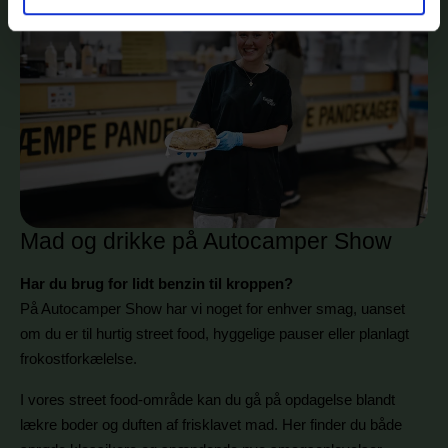
Mad og drikke på Autocamper Show
Har du brug for lidt benzin til kroppen?
På Autocamper Show har vi noget for enhver smag, uanset
om du er til hurtig street food, hyggelige pauser eller planlagt
frokostforkælelse.
I vores street food-område kan du gå på opdagelse blandt
lækre boder og duften af frisklavet mad. Her finder du både