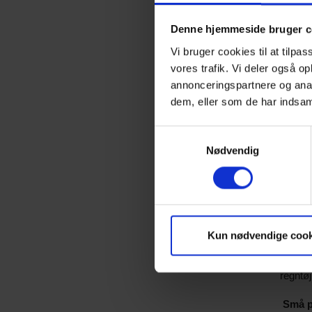
Giv bø
Denne hjemmeside bruger c
Vi bruger cookies til at tilpas
Børn el
vores trafik. Vi deler også 
seværdi
annonceringspartnere og anal
græsse
dem, eller som de har indsaml
Mad u
Samtykkevalg
Et simp
Nødvendig
rugbrød
sultne 
Og hvi
Kun nødvendige cook
Også på
En int
regntø
Små pr