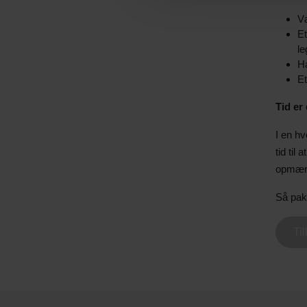
Væ
Et
le
Ha
Et
Tid er
I en h
tid til
opmærk
Så pak 
Ti