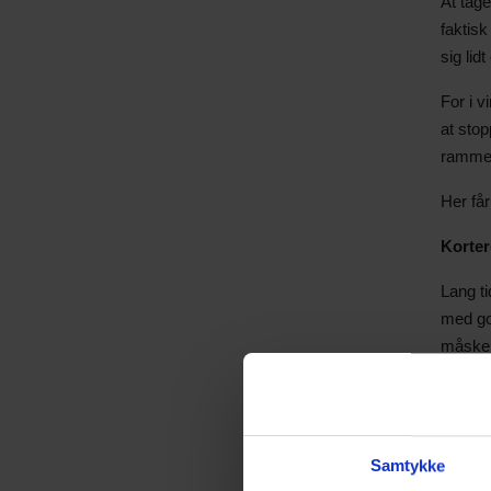
At tag
faktis
sig lid
For i v
at stop
rammern
Her få
Korter
Lang t
med go
måske 
Kendte
Selvom
tryghed
Samtykke
morgen