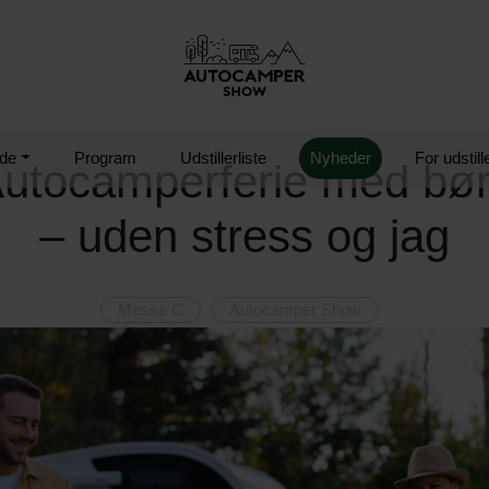
de
Program
Udstillerliste
Nyheder
For udstill
utocamperferie med bø
– uden stress og jag
Messe C
Autocamper Show