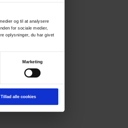
 medier og til at analysere
stop eller, lad dem finde en
nden for sociale medier,
 traktor, hoppe i vandpytter, løbe i
e oplysninger, du har givet
t fra en restaurant. Pasta,
Marketing
lidt snackposer klar til de små
Tillad alle cookies
 spil, bøger eller kreative sysler.
e dagen. Og husk gummistøvler og