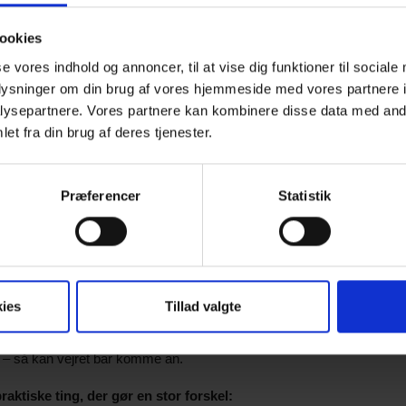
rnene ejerskab
ookies
se vores indhold og annoncer, til at vise dig funktioner til sociale
sker at være en del af turen. Så lad dem være med til at vælge næste 
oplysninger om din brug af vores hjemmeside med vores partnere i
ghed. I kan også lave en simpel ferietjekliste med sjove ting: finde en
ysepartnere. Vores partnere kan kombinere disse data med andr
t. Det gør turen til noget, I skaber sammen.
et fra din brug af deres tjenester.
den stress
elt måltid i autocamperen kan være mindst lige så hyggeligt som noge
Præferencer
Statistik
smadder eller frugt i solen – det behøver ikke være kompliceret. Hav 
øjeblikke – og nyd, at I kan spise, når det passer jer.
s det regner?
ies
Tillad valgte
 regnvejrsdage kan du skabe uforglemmelige ferieminder. Pak lidt små
erimistisk biograf med popcorn og en film på iPad’en kan også redd
j – så kan vejret bar komme an.
aktiske ting, der gør en stor forskel: