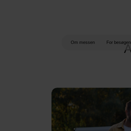
Om messen
For besøgen
A