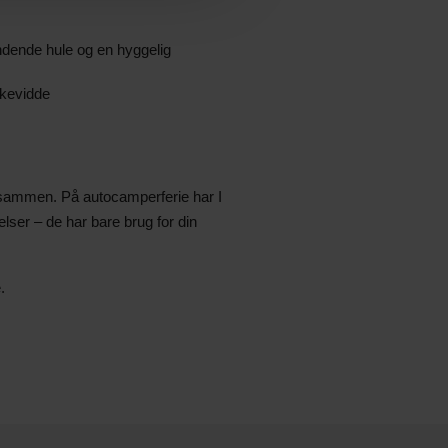
dende hule og en hyggelig
kkevidde
 sammen. På autocamperferie har I
elser – de har bare brug for din
.