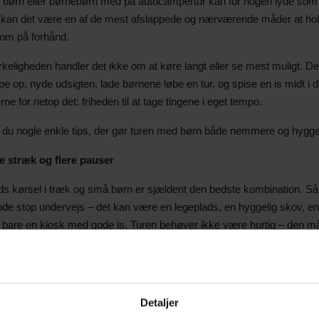
e børn eller børnebørn med på autocampertur kan for nogen lyde som l
k kan det være en af de mest afslappede og nærværende måder at hold
t om på forhånd.
irkeligheden handler det ikke om at køre langt eller se mest muligt. Det 
pe op, nyde udsigten, lade børnene løbe en tur, og spise en is midt i 
e for netop det: friheden til at tage tingene i eget tempo.
r du nogle enkle tips, der gør turen med børn både nemmere og hygge
e stræk og flere pauser
ids kørsel i træk og små børn er sjældent den bedste kombination. Så
de stop undervejs – det kan være en legeplads, en hyggelig skov, en 
bare en kiosk med gode is. Turen behøver ikke være hurtig – den må
 rutiner giver ro
 man er på ferie, kan det være en fordel at holde nogenlunde fast i b
 og gør alle lidt mere afslappede. Og det er faktisk ret nemt i en ca
Detaljer
mad, yndlingskop, bamse og dyne lige ved hånden.