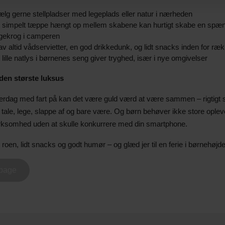
lg gerne stellpladser med legeplads eller natur i nærheden
 simpelt tæppe hængt op mellem skabene kan hurtigt skabe en spæn
gekrog i camperen
v altid vådservietter, en god drikkedunk, og lidt snacks inden for ræ
 lille natlys i børnenes seng giver tryghed, især i nye omgivelser
 den største luksus
verdag med fart på kan det være guld værd at være sammen – rigtigt
 at tale, lege, slappe af og bare være. Og børn behøver ikke store oplev
somhed uden at skulle konkurrere med din smartphone.
roen, lidt snacks og godt humør – og glæd jer til en ferie i børnehøjde
lbage