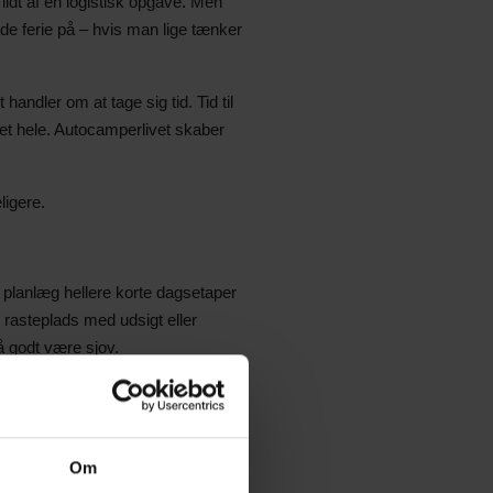
idt af en logistisk opgave. Men
e ferie på – hvis man lige tænker
handler om at tage sig tid. Tid til
det hele. Autocamperlivet skaber
ligere.
 planlæg hellere korte dagsetaper
rasteplads med udsigt eller
 godt være sjov.
ørnenes kendte rytme. Det giver
mper – her har man jo både
Om