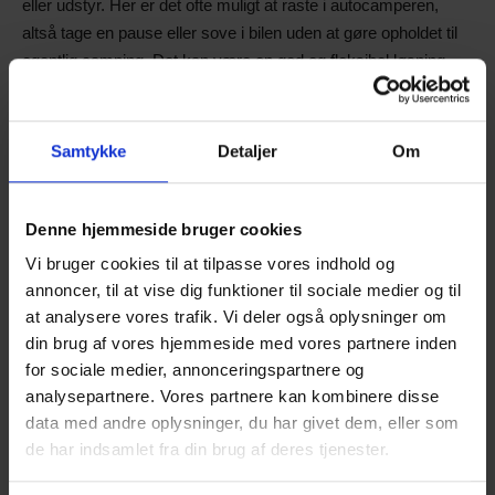
eller udstyr. Her er det ofte muligt at raste i autocamperen,
altså tage en pause eller sove i bilen uden at gøre opholdet til
egentlig camping. Det kan være en god og fleksibel løsning,
hvis du rejser spontant.
Sverige og Norge:
Her gælder allemandsretten, som giver ret
Samtykke
Detaljer
Om
til at overnatte i naturen – også med autocamper – forudsat at
man holder afstand til beboelse og ikke forstyrrer
omgivelserne.
Denne hjemmeside bruger cookies
Tyskland, Frankrig, Spanien m.fl.:
Fricamping er forbudt de
Vi bruger cookies til at tilpasse vores indhold og
fleste steder.
annoncer, til at vise dig funktioner til sociale medier og til
at analysere vores trafik. Vi deler også oplysninger om
din brug af vores hjemmeside med vores partnere inden
Sådan finder du de gode spots
for sociale medier, annonceringspartnere og
Ikke alle landeveje leder til det perfekte overnatningssted, men
analysepartnere. Vores partnere kan kombinere disse
med de rette hjælpemidler bliver jagten lettere. Flere apps kan
data med andre oplysninger, du har givet dem, eller som
hjælpe dig med at finde gode og lovlige steder:
de har indsamlet fra din brug af deres tjenester.
Park4Night:
En af de mest populære.