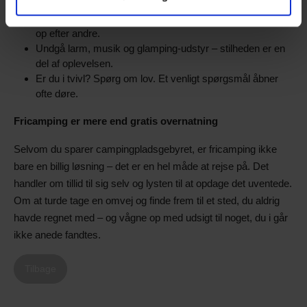
Hold dig til køretøjet – drop stole, borde og markiser.
Efterlad stedet, som du fandt det – eller endnu bedre: ryd
op efter andre.
Undgå larm, musik og glamping-udstyr – stilheden er en
del af oplevelsen.
Er du i tvivl? Spørg om lov. Et venligt spørgsmål åbner
ofte døre.
Fricamping er mere end gratis overnatning
Selvom du sparer campingpladsgebyret, er fricamping ikke
bare en billig løsning – det er en hel måde at rejse på. Det
handler om tillid til sig selv og lysten til at opdage det uventede.
Om at turde tage en omvej og finde frem til et sted, du aldrig
havde regnet med – og vågne op med udsigt til noget, du i går
ikke anede fandtes.
Tilbage