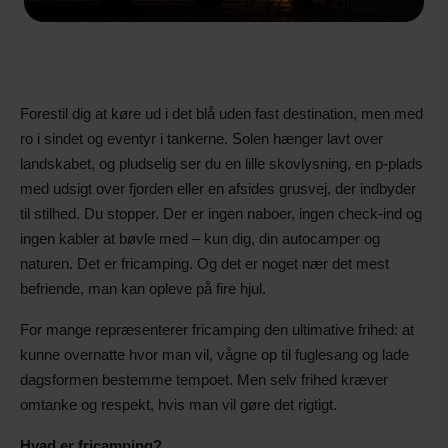
Forestil dig at køre ud i det blå uden fast destination, men med
ro i sindet og eventyr i tankerne. Solen hænger lavt over
landskabet, og pludselig ser du en lille skovlysning, en p-plads
med udsigt over fjorden eller en afsides grusvej, der indbyder
til stilhed. Du stopper. Der er ingen naboer, ingen check-ind og
ingen kabler at bøvle med – kun dig, din autocamper og
naturen. Det er fricamping. Og det er noget nær det mest
befriende, man kan opleve på fire hjul.
For mange repræsenterer fricamping den ultimative frihed: at
kunne overnatte hvor man vil, vågne op til fuglesang og lade
dagsformen bestemme tempoet. Men selv frihed kræver
omtanke og respekt, hvis man vil gøre det rigtigt.
Hvad er fricamping?