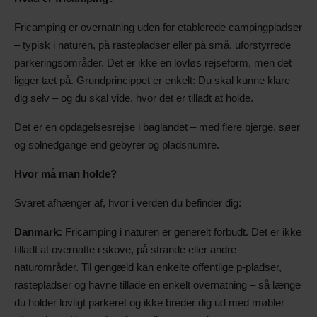
Fricamping er overnatning uden for etablerede campingpladser
– typisk i naturen, på rastepladser eller på små, uforstyrrede
parkeringsområder. Det er ikke en lovløs rejseform, men det
ligger tæt på. Grundprincippet er enkelt: Du skal kunne klare
dig selv – og du skal vide, hvor det er tilladt at holde.
Det er en opdagelsesrejse i baglandet – med flere bjerge, søer
og solnedgange end gebyrer og pladsnumre.
Hvor må man holde?
Svaret afhænger af, hvor i verden du befinder dig:
Danmark:
Fricamping i naturen er generelt forbudt. Det er ikke
tilladt at overnatte i skove, på strande eller andre
naturområder. Til gengæld kan enkelte offentlige p-pladser,
rastepladser og havne tillade en enkelt overnatning – så længe
du holder lovligt parkeret og ikke breder dig ud med møbler