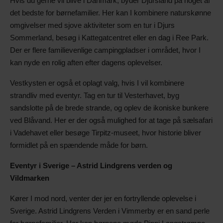
Hvis du gerne vil blive i Danmark, byder Djursland på noget af
det bedste for børnefamilier. Her kan I kombinere naturskønne
omgivelser med sjove aktiviteter som en tur i Djurs
Sommerland, besøg i Kattegatcentret eller en dag i Ree Park.
Der er flere familievenlige campingpladser i området, hvor I
kan nyde en rolig aften efter dagens oplevelser.
Vestkysten er også et oplagt valg, hvis I vil kombinere
strandliv med eventyr. Tag en tur til Vesterhavet, byg
sandslotte på de brede strande, og oplev de ikoniske bunkere
ved Blåvand. Her er der også mulighed for at tage på sælsafari
i Vadehavet eller besøge Tirpitz-museet, hvor historie bliver
formidlet på en spændende måde for børn.
Eventyr i Sverige – Astrid Lindgrens verden og
Vildmarken
Kører I mod nord, venter der jer en fortryllende oplevelse i
Sverige. Astrid Lindgrens Verden i Vimmerby er en sand perle