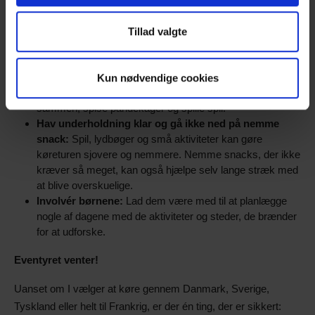
For at få den bedste oplevelse på turen med børn er det en
Tillad valgte
god idé at tænke på følgende:
Indlæg gode pauser i turen og plads til spontanitet:
Der skal være plads til spontane eventyr og til dage, hvor
Kun nødvendige cookies
der ingen planer er. På de dage er det nok bare at være
sammen, spise pandekager og spille spil.
Hav underholdning klar og gå ikke ned på nemme
snack:
Spil, lydbøger og små aktiviteter kan gøre
køreturen sjovere og nemmere. Nemme snacks, der ikke
kræver så meget, kan også hjælpe selv lange stræk med
at blive overskuelige.
Involvér børnene:
Lad dem være med til at planlægge
nogle af dagene med de aktiviteter og steder, de brænder
for at udforske.
Eventyret venter!
Uanset om I vælger at køre gennem Danmark, Sverige,
Tyskland eller helt til Frankrig, er der én ting, der er sikkert: